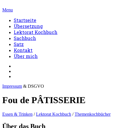
Menu
Startseite
Übersetzung
Lektorat Kochbuch
Sachbuch
Satz
Kontakt
Über mich
Impressum
& DSGVO
Fou de PÂTISSERIE
Essen & Trinken
/
Lektorat Kochbuch
/
Themenkochbücher
Über das Buch