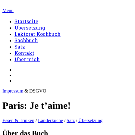
Menu
Startseite
Übersetzung
Lektorat Kochbuch
Sachbuch
Satz
Kontakt
Über mich
Impressum
& DSGVO
Paris: Je t’aime!
Essen & Trinken
/
Länderküche
/
Satz
/
Übersetzung
Über das Buch